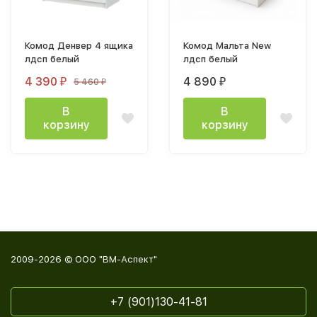
Комод Денвер 4 ящика
Комод Мальта New
лдсп белый
лдсп белый
4 390
4 890
5 460
₽
₽
₽
В
В
корзину
корзину
2009-2026 © ООО "ВМ-Аспект"
+7 (901)130-41-81