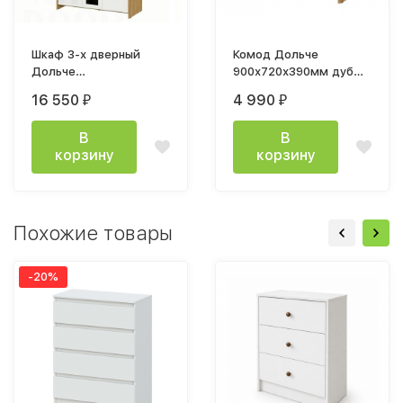
Шкаф 3-х дверный
Комод Дольче
Дольче
900х720х390мм дуб
1200х2100х500мм дуб
золотой / белый
16 550
4 990
₽
₽
золотой / белый
В
В
корзину
корзину
Похожие товары
-20%