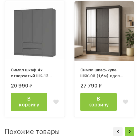
Симпл шкаф 4х
Симпл шкаф-купе
створчатый ШК-13
ШКК-06 (1,6м) лдсп
(1600х1900х514мм)
графит
20 990
27 790
₽
₽
лдсп графит
В
В
корзину
корзину
Похожие товары