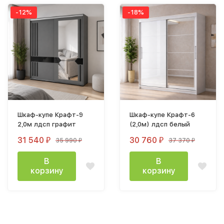
-12%
-18%
Шкаф-купе Крафт-9
Шкаф-купе Крафт-6
2,0м лдсп графит
(2,0м) лдсп белый
31 540
30 760
35 990
37 370
₽
₽
₽
₽
В
В
корзину
корзину