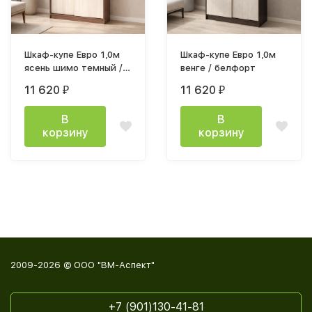
Шкаф-купе Евро 1,0м
Шкаф-купе Евро 1,0м
ясень шимо темный /
венге / белфорт
ясень шимо светлый
11 620
11 620
₽
₽
В
В
корзину
корзину
2009-2026 © ООО "ВМ-Аспект"
+7 (901)130-41-81