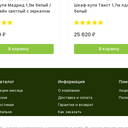
пе Мадрид 1,5м белый /
Шкаф-купе Твист 1,7м лд
айн светлый с зеркалом
белый
0
25 620
₽
₽
В корзину
В корзину
аталог
Информация
Пом
кции месяца
О компании
Акци
ухня
Доставка и оплата
Поле
остиная
Гарантия и возврат
пальня
Как заказать
етская
Адреса магазинов
рихожая
База знаний