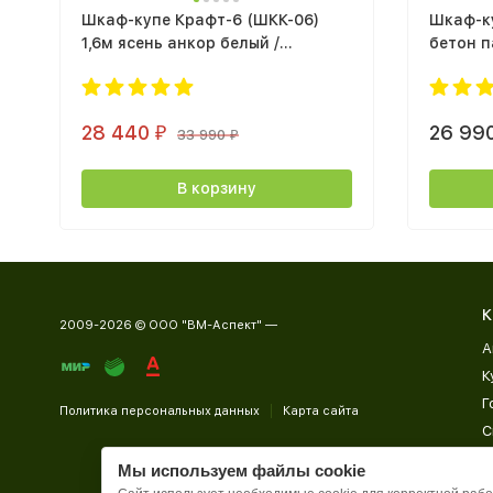
Шкаф-купе Крафт-6 (ШКК-06)
Шкаф-ку
1,6м ясень анкор белый /
бетон п
лакобель белый
28 440
26 99
₽
33 990
₽
В корзину
К
2009-2026 © ООО "ВМ-Аспект" —
А
К
Г
Политика персональных данных
Карта сайта
С
Д
Мы используем файлы cookie
П