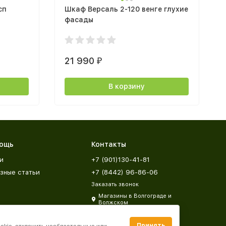
сп
Шкаф Версаль 2-120 венге глухие
фасады
21 990
₽
В корзину
ощь
Контакты
и
+7 (901)130-41-81
зные статьи
+7 (8442) 96-86-06
Заказать звонок
Магазины в Волгограде и
Волжском
zakaz@mebeldar34.ru
Принять