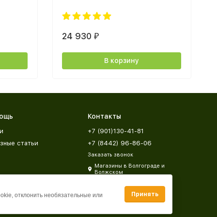
24 930
₽
В корзину
ощь
Контакты
и
+7 (901)130-41-81
зные статьи
+7 (8442) 96-86-06
Заказать звонок
Магазины в Волгограде и
Волжском
zakaz@mebeldar34.ru
Принять
ookie, отклонить необязательные или