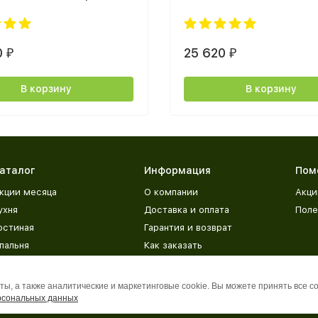
0
25 620
₽
₽
В корзину
В корзину
аталог
Информация
Пом
кции месяца
О компании
Акци
ухня
Доставка и оплата
Поле
остиная
Гарантия и возврат
пальня
Как заказать
етская
Адреса магазинов
рихожая
База знаний
ы, а также аналитические и маркетинговые cookie. Вы можете принять все c
рсональных данных