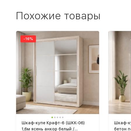
Похожие товары
-16%
Шкаф-купе Крафт-6 (ШКК-06)
Шкаф-ку
1,6м ясень анкор белый /
бетон п