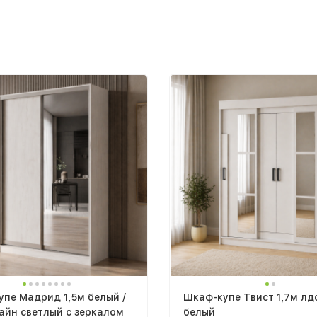
пе Мадрид 1,5м белый /
Шкаф-купе Твист 1,7м лд
айн светлый с зеркалом
белый