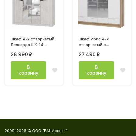
Шкаф 4-х створчатый
Шкаф Ирис 4-х
Леонардо ШК-14
створчатый с
(1800х2176х514мм)
зеркалом ШК-04,
28 990
27 490
₽
₽
бетон пайн светлый /
Белый шагрень, Дуб
графит
крафт золотой
В
В
корзину
корзину
2009-2026 © ООО "ВМ-Аспект"