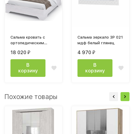
Сальма кровать с
Сальма зеркало ЗР 021
ортопедическим
мдф белый глянец
основанием 1400x2000
18 020
4 970
₽
₽
мм
В
В
корзину
корзину
Похожие товары