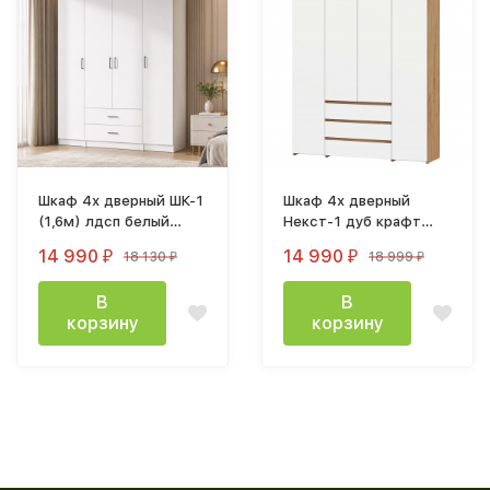
Шкаф 4х дверный ШК-1
Шкаф 4х дверный
(1,6м) лдсп белый
Некст-1 дуб крафт
шагрень
золото / белый
14 990
14 990
18 130
18 999
₽
₽
₽
₽
В
В
корзину
корзину