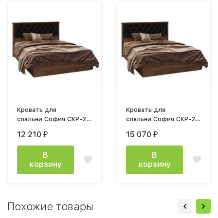
Кровать для
Кровать для
спальни София СКР-2 1400
спальни София СКР-2 1600
мм корпус дуб крафт табачный
мм корпус дуб крафт табач
12 210
15 070
₽
₽
В
В
корзину
корзину
Похожие товары