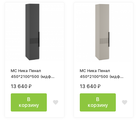
МС Ника Пенал
МС Ника Пенал
450*2100*500 (мдф
450*2100*500 (мдф
эйхория QR-17 / лдсп
эйхория QR-17 / лдсп
13 640
13 640
₽
₽
графит)
кашемир)
В
В
корзину
корзину