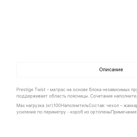
Описание
Prestige Twist – матрас на основе блока независимых 
поддерживает область поясницы. Сочетание наполнител
Max нагрузка (кг)100НаполнительСостав: чехол – жакка
усиление по периметру - короб из ортопеныПримечаниеЖ