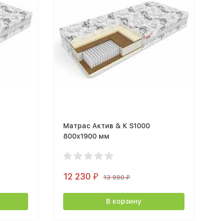
Матрас Актив & К S1000
800х1900 мм
12 230
₽
13 990
₽
В корзину