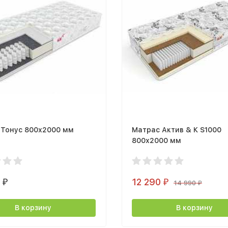
 Тонус 800х2000 мм
Матрас Актив & К S1000
800х2000 мм
0
12 290
₽
₽
14 990
₽
В корзину
В корзину