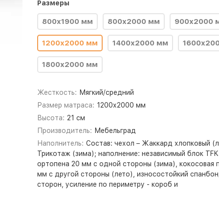
Размеры
800x1900 мм
800х2000 мм
900х2000 
1200х2000 мм
1400х2000 мм
1600х20
1800х2000 мм
Жесткость:
Мягкий/средний
Размер матраса:
1200х2000 мм
Высота:
21 см
Производитель:
Мебельград
Наполнитель:
Состав: чехол – Жаккард хлопковый (л
Трикотаж (зима); наполнение: независимый блок TFK 
ортопена 20 мм с одной стороны (зима), кокосовая 
мм с другой стороны (лето), износостойкий спанбон
сторон, усиление по периметру - короб и