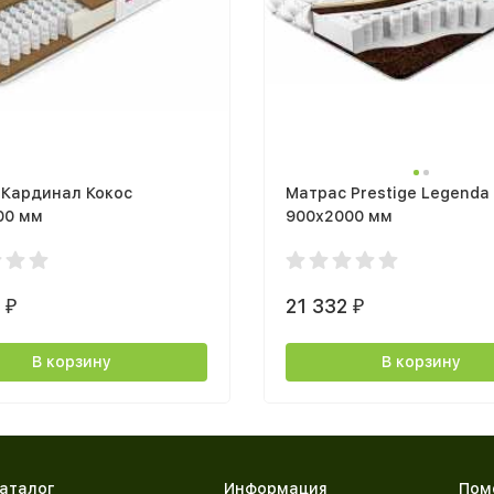
 Кардинал Кокос
Матрас Prestige Legenda
00 мм
900х2000 мм
0
21 332
₽
₽
В корзину
В корзину
аталог
Информация
Пом