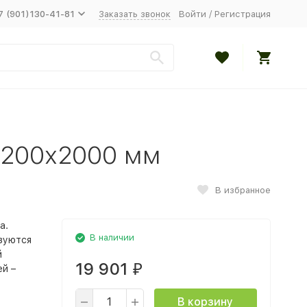
7 (901)130-41-81
Заказать звонок
Войти
/
Регистрация
 1200х2000 мм
В избранное
а.
В наличии
ьзуются
й
19 901
ей –
₽
В корзину