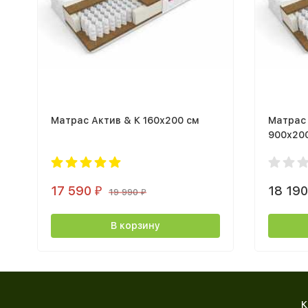
Матрас Актив & К 160х200 см
Матрас
900х20
17 590
18 19
₽
19 990
₽
В корзину
К