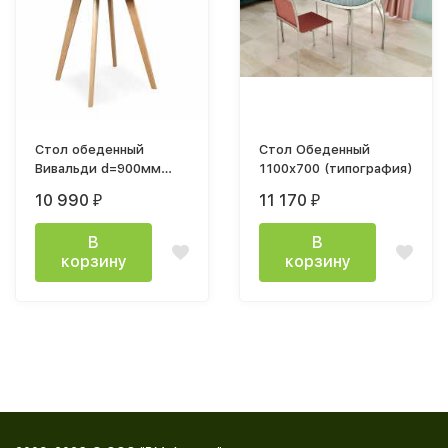
Стол обеденный
Стол Обеденный
Вивальди d=900мм
1100x700 (типография)
белый матовый
10 990
11 170
₽
₽
В
В
корзину
корзину