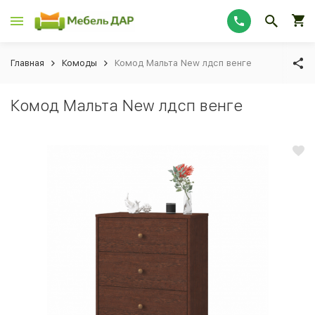
Главная
Комоды
Комод Мальта New лдсп венге
Комод Мальта New лдсп венге