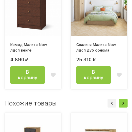
Комод Мальта New
Спальня Мальта New
лдсп венге
лдсп дуб сонома
4 890
25 310
₽
₽
В
В
корзину
корзину
Похожие товары