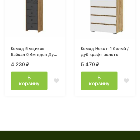
Комод 5 ящиков
Комод Некст-1 белый /
Байкал 0,4м лдсп Дуб
дуб крафт золото
золотой / мдф Графит
4 230
5 470
₽
₽
В
В
корзину
корзину