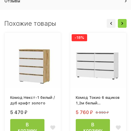
Отзывы
Похожие товары
-18%
Комод Некст-1 белый /
Комод Токио 6 ящиков
дуб крафт золото
1,2м белый
текстурный
5 470
5 760
6 990
₽
₽
₽
В
В
корзину
корзину