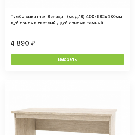
Тумба выкатная Венеция (мод.18) 400х682х480мм
дуб сонома светлый / дуб сонома темный
4 890
₽
Выбрать