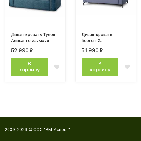
Диван-кровать Тулон
Диван-кровать
Аликанте изумруд
Берген-2
(2360х1000х780мм)
52 990
51 990
₽
₽
велюр Мора деним
В
В
корзину
корзину
2009-2026 © ООО "ВМ-Аспект"