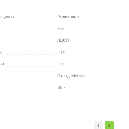
ящиков
Роликовые
Нет
ЛДСП
к
Нет
ки
Нет
Стенд Мебель
36 кг