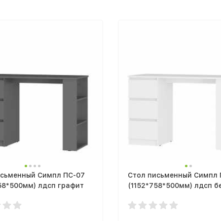
исьменный Симпл ПС-07
Стол письменный Симпл 
58*500мм) лдсп графит
(1152*758*500мм) лдсп б