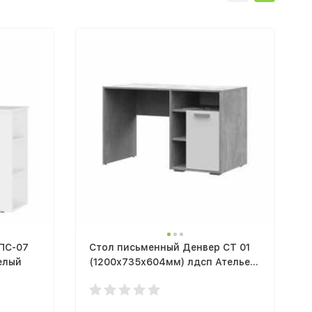
ПС-07
Стол письменный Денвер СТ 01
елый
(1200х735х604мм) лдсп Ателье
светлый / Белый