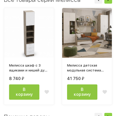
Мелисса шкаф с 3
Мелисса детская
ящиками и нишей дуб
модульная система
эндгрей / белый снег
белый снег / дуб
8 740
41 750
₽
₽
эндгрейн
В
В
корзину
корзину