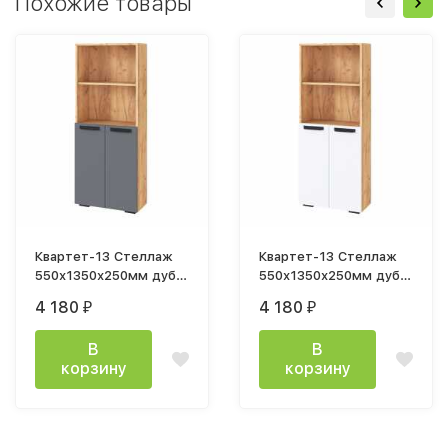
Похожие товары
Квартет-13 Стеллаж
Квартет-13 Стеллаж
550х1350х250мм дуб
550х1350х250мм дуб
крафт золотой /
крафт золотой / белый
4 180
4 180
₽
₽
графит серый
В
В
корзину
корзину