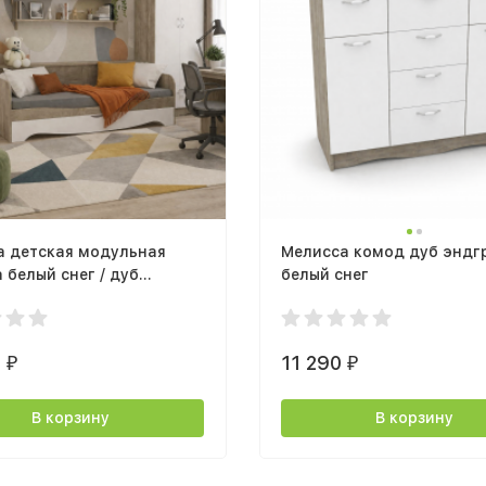
а детская модульная
Мелисса комод дуб эндгр
 белый снег / дуб
белый снег
йн
0
11 290
₽
₽
В корзину
В корзину