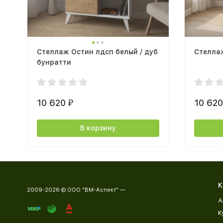
Стеллаж Остин лдсп белый / дуб
Стелла
бунратти
10 620
10 62
₽
В корзину
К
2009-2026 © ООО "ВМ-Аспект" —
А
К