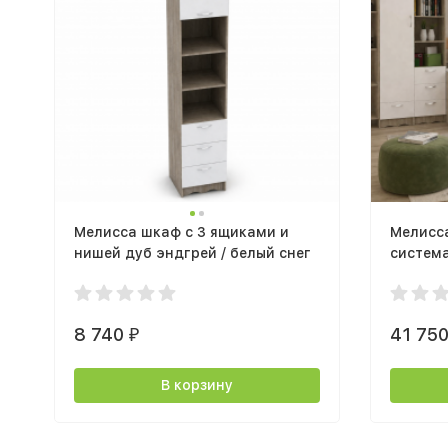
Мелисса шкаф с 3 ящиками и
Мелисс
нишей дуб эндгрей / белый снег
система
эндгре
8 740
41 75
₽
В корзину