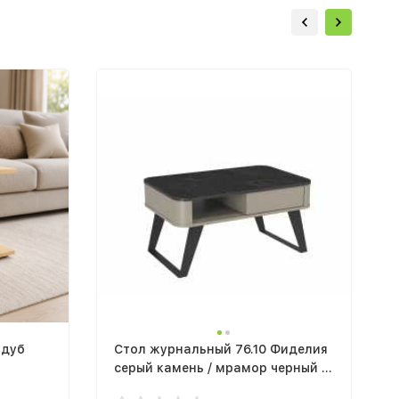
 дуб
Стол журнальный 76.10 Фиделия
серый камень / мрамор черный /
ПВХ серый камень