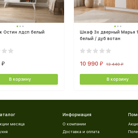
ж Остин лдсп белый
Шкаф 3х дверный Марья 
белый / дуб вотан
0
10 990
₽
₽
13 440
₽
В корзину
В корзину
аталог
Информация
Пом
кции месяца
О компании
Акци
ухня
Доставка и оплата
Поле