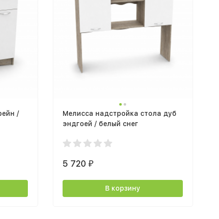
ейн /
Мелисса надстройка стола дуб
эндгоей / белый снег
5 720
₽
В корзину