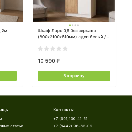
1,2м
Шкаф Ларс 0,8 без зеркала
(800х2100х510мм) лдсп белый /
дуб крафт золото
10 590
₽
В корзину
ощь
Контакты
и
+7 (901)130-41-81
зные статьи
+7 (8442) 96-86-06