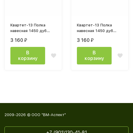
Квартет-13 Полка
Квартет-13 Полка
навесная 1450 дуб
навесная 1450 дуб
крафт золотой /
крафт золотой / белый
3 160
3 160
₽
₽
графит серый
В
В
корзину
корзину
2009-2026 © ООО "ВМ-Аспект"
+7 (901)130-41-81