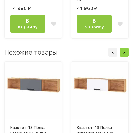
505х2082х410мм дуб
14 990
41 960
₽
₽
сонома
В
В
корзину
корзину
Похожие товары
Квартет-13 Полка
Квартет-13 Полка