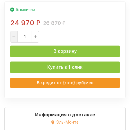
В наличии
24 970
26 870
₽
₽
В корзину
Купить в 1 клик
В кредит от {rate} руб/мес
Информация о доставке
Эль-Монте