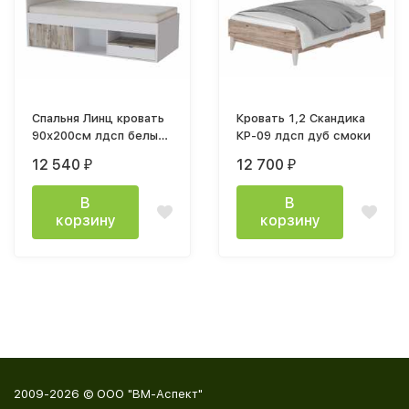
Спальня Линц кровать
Кровать 1,2 Скандика
90х200см лдсп белый
КР-09 лдсп дуб смоки
/ дуб юкон
12 540
12 700
₽
₽
В
В
корзину
корзину
2009-2026 © ООО "ВМ-Аспект"