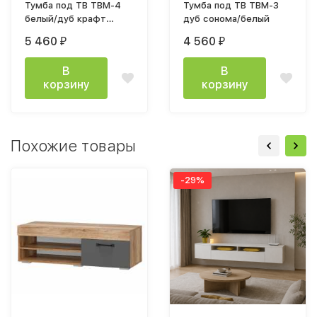
Тумба под ТВ ТВМ-4
Тумба под ТВ ТВМ-3
белый/дуб крафт
дуб сонома/белый
золотой+графит
5 460
4 560
₽
₽
В
В
корзину
корзину
Похожие товары
-29%