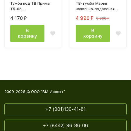
Тумба под ТВ Прима
ТВ-тумба Марья
ТБ-08
напольно-подвесная
(1200x390х460мм) дуб
2,0 м, белая
4 170
4 990
6 990
₽
₽
₽
каньон / графит
В
В
корзину
корзину
2009-2026 © ООО "ВМ-Аспект"
+7 (901)130-41-81
+7 (8442) 96-86-06