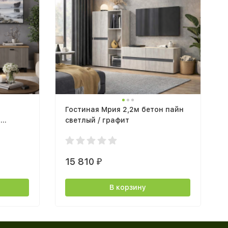
Гостиная Мрия 2,2м бетон пайн
т
светлый / графит
15 810
₽
В корзину