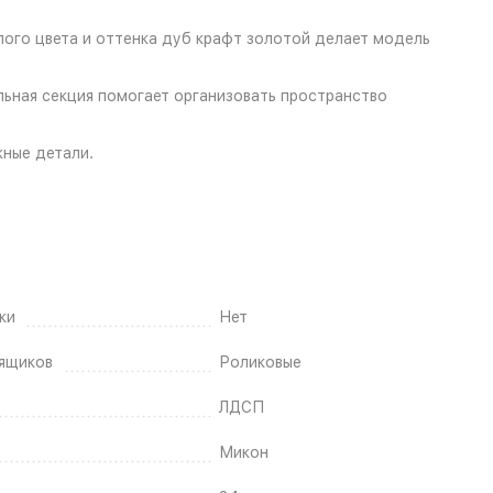
ого цвета и оттенка дуб крафт золотой делает модель
льная секция помогает организовать пространство
жные детали.
ки
Нет
ящиков
Роликовые
ЛДСП
Микон