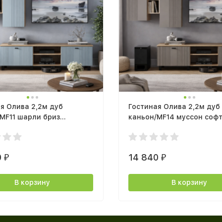
я Олива 2,2м дуб
Гостиная Олива 2,2м дуб
MF11 шарли бриз
каньон/MF14 муссон соф
ная
модульная
0
14 840
₽
₽
В корзину
В корзину