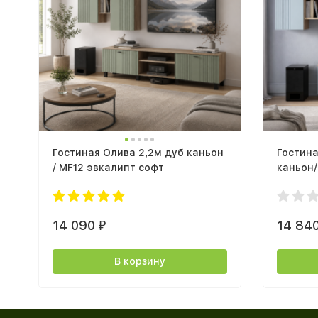
Гостиная Олива 2,2м дуб каньон
Гостина
/ MF12 эвкалипт софт
каньон/
модуль
14 090
14 84
₽
В корзину