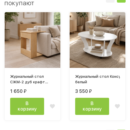
покупают
Журнальный стол
Журнальный стол Консул-3 
СЖМ-2 дуб крафт
белый
золотой
1 650
3 550
₽
₽
В
В
корзину
корзину