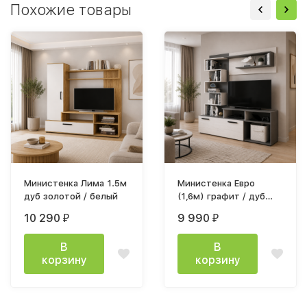
Похожие товары
Министенка Лима 1.5м
Министенка Евро
дуб золотой / белый
(1,6м) графит / дуб
крафт белый
10 290
9 990
₽
₽
В
В
корзину
корзину