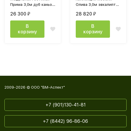
Прима 3,0м дуб каньон
Олива 3,0м эвкалипт
/ графит
софт
26 300
28 820
₽
₽
В
В
корзину
корзину
2009-2026 © ООО "ВМ-Аспект"
+7 (901)130-41-81
+7 (8442) 96-86-06