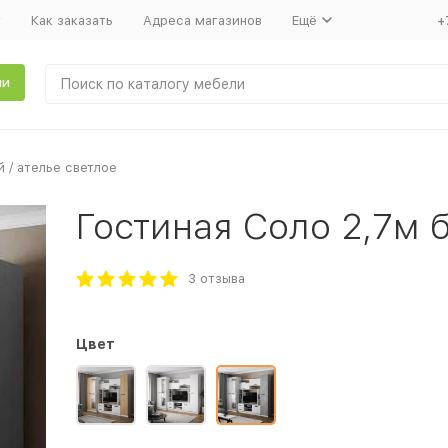
т
Как заказать
Адреса магазинов
Ещё
+
ли
 / ателье светлое
Гостиная Соло 2,7м б
3 отзыва
Цвет