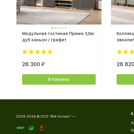
Модульная гостиная Прима 3,0м
Коллекц
дуб каньон / графит
эвкали
26 300
28 82
₽
В корзину
К
2009-2026 © ООО "ВМ-Аспект" —
А
К