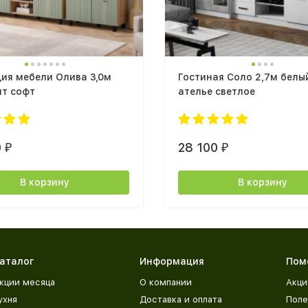
ия мебели Олива 3,0м
Гостиная Соло 2,7м белый
пт софт
ателье светлое
0
28 100
₽
₽
В корзину
В корзину
аталог
Информация
Пом
кции месяца
О компании
Акци
ухня
Доставка и оплата
Поле