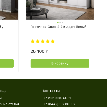
 /
Гостиная Соло 2,7м лдсп белый
28 100
₽
В корзину
ощь
Контакты
и
+7 (901)130-41-81
зные статьи
+7 (8442) 96-86-06