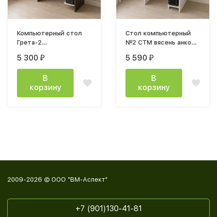
Компьютерный стол
Стол компьютерный
Грета-2
№2 СТМ вясень анкор
(700х1300х600мм)
светлый
5 300
5 590
₽
₽
венге/дуб молочный
В
В
корзину
корзину
2009-2026 © ООО "ВМ-Аспект"
+7 (901)130-41-81