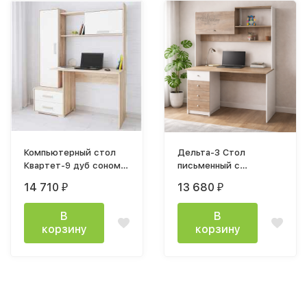
Компьютерный стол
Дельта-3 Стол
Квартет-9 дуб сонома
письменный с
/ белый
надстройкой
14 710
13 680
₽
₽
В
В
корзину
корзину