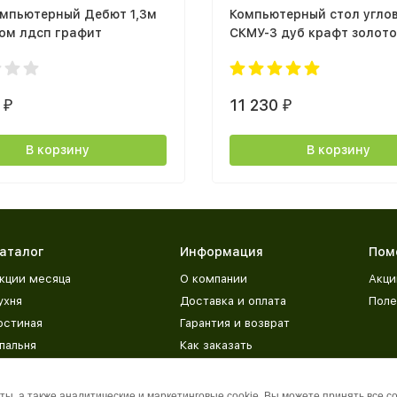
омпьютерный Дебют 1,3м
Компьютерный стол угло
ом лдсп графит
СКМУ-3 дуб крафт золото
белый
0
11 230
₽
₽
В корзину
В корзину
аталог
Информация
Пом
кции месяца
О компании
Акци
ухня
Доставка и оплата
Поле
остиная
Гарантия и возврат
пальня
Как заказать
етская
Адреса магазинов
рихожая
База знаний
ы, а также аналитические и маркетинговые cookie. Вы можете принять все c