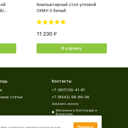
вой
Компьютерный стол угловой
й/
СКМУ-3 белый
11 230
₽
В корзину
ощь
Контакты
и
+7 (901)130-41-81
зные статьи
+7 (8442) 96-86-06
Заказать звонок
Магазины в Волгограде и
Волжском
zakaz@mebeldar34.ru
Принять
ookie, отклонить необязательные или