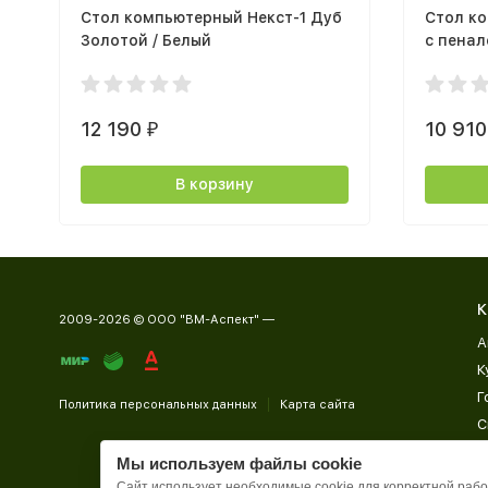
Стол компьютерный Некст-1 Дуб
Стол к
Золотой / Белый
с пенал
12 190
10 91
₽
В корзину
К
2009-2026 © ООО "ВМ-Аспект" —
А
К
Г
Политика персональных данных
Карта сайта
С
Д
Мы используем файлы cookie
П
Сайт использует необходимые cookie для корректной работ