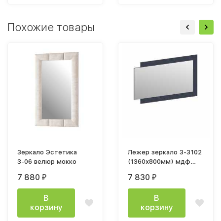
Похожие товары
Зеркало Эстетика
Лежер зеркало З-3102
З-06 велюр мокко
(1360х800мм) мдф
холст сапфировый
7 880
7 830
₽
₽
В
В
корзину
корзину