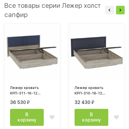
Все товары серии Лежер холст
сапфир
Лежер кровать
Лежер кровать
КРП-311-16-12
КРП-310-16-12
(120х200см) дуб
(120х200см) дуб
36 530
32 430
₽
₽
серый / ткань Missoni
серый / холст
14
сапфировый
В
В
корзину
корзину