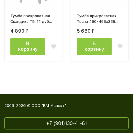
Тумба прикроватная
Тумба прикроватная
Скандика ТБ-11 дуб
Теана 450x465x385
смоки / кашемир
ясень анкор темный /
4 890
5 680
₽
₽
МДФ мрамор лайт
В
В
корзину
корзину
2009-2026 © ООО "ВМ-Аспект"
+7 (901)130-41-81