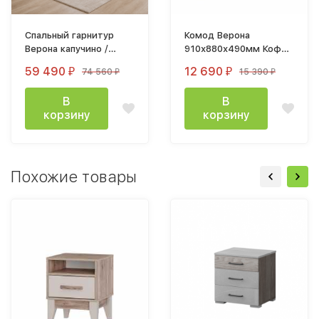
Спальный гарнитур
Комод Верона
Верона капучино /
910х880х490мм Кофе
кофе
10 / Капучино
59 490
12 690
74 560
15 390
₽
₽
₽
₽
В
В
корзину
корзину
Похожие товары