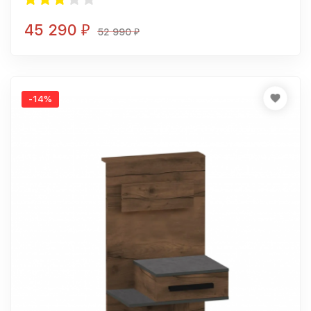
45 290
₽
52 990
₽
-14%