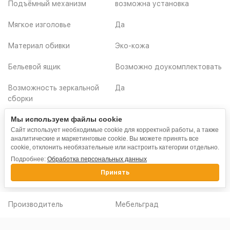
Подъёмный механизм
возможна установка
Мягкое изголовье
Да
Материал обивки
Эко-кожа
Бельевой ящик
Возможно доукомплектовать
Возможность зеркальной
Да
сборки
Мы используем файлы cookie
Тип направляющих
Шариковые полного
выдвижных ящиков
выдвижения
Сайт использует необходимые cookie для корректной работы, а также
аналитические и маркетинговые cookie. Вы можете принять все
cookie, отклонить необязательные или настроить категории отдельно.
Дополнительно
Матрас приобретается
Подробнее:
Обработка персональных данных
отдельно
Принять
Серия
Глазго
Производитель
Мебельград