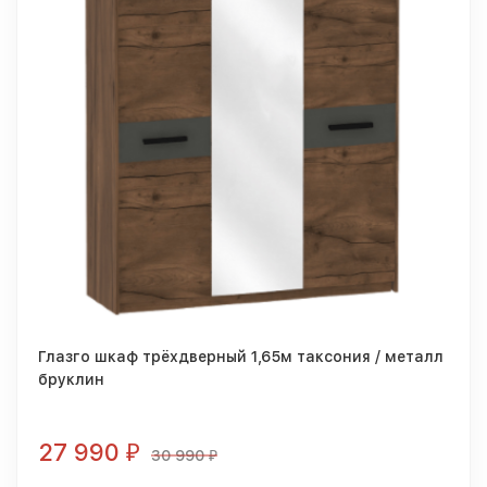
Глазго шкаф трёхдверный 1,65м таксония / металл
бруклин
27 990
₽
30 990
₽