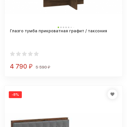
Глазго тумба прикроватная графит / таксония
4 790
₽
5 590
₽
-8%