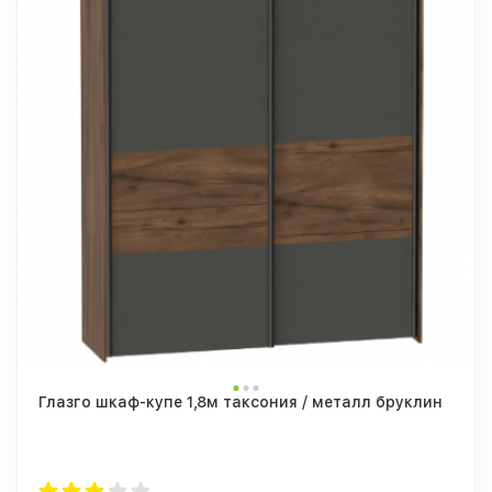
Глазго шкаф-купе 1,8м таксония / металл бруклин