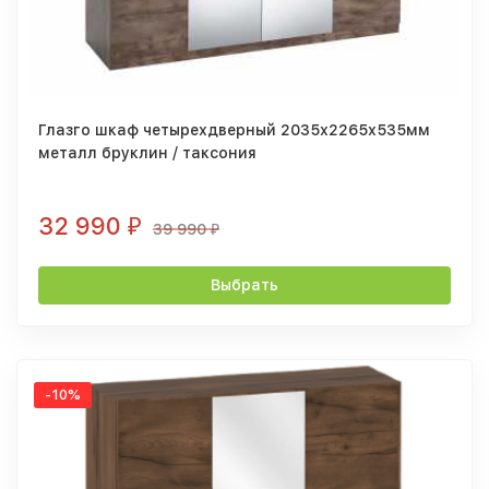
Глазго шкаф четырехдверный 2035х2265х535мм
металл бруклин / таксония
32 990
₽
39 990
₽
Выбрать
-10%