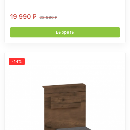
19 990
₽
22 990
₽
Выбрать
-14%