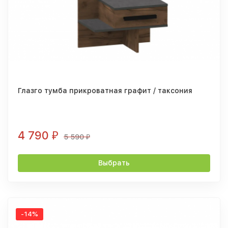
Глазго тумба прикроватная графит / таксония
4 790
₽
5 590
₽
Выбрать
-14%