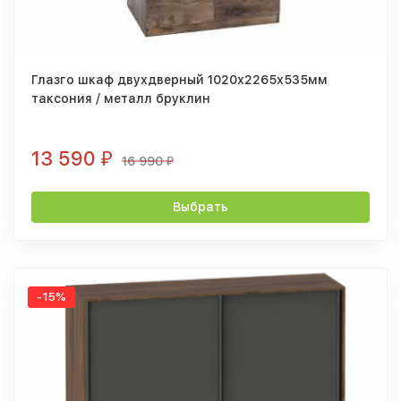
Глазго шкаф двухдверный 1020х2265х535мм
таксония / металл бруклин
13 590
₽
16 990
₽
Выбрать
-15%