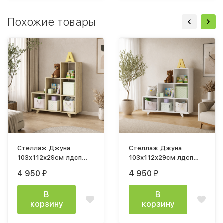
Похожие товары
Стеллаж Джуна
Стеллаж Джуна
103х112х29см лдсп
103х112х29см лдсп
дуб сонома
белый
4 950
4 950
₽
₽
В
В
корзину
корзину