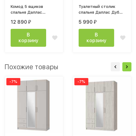
Комод 5 ящиков
Туалетный столик
спальня Даллас
спальня Даллас Дуб
950х900х400мм Дуб
Винтерберг / Таксония
12 890
5 990
₽
₽
Винтерберг / Таксония
В
В
корзину
корзину
Похожие товары
-7%
-7%