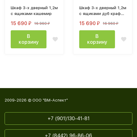
Шкаф 3-х дверный 1,2м
Шкаф 3-х дверный 1,2м
с ящиками кашемир
с ящиками дуб крафт
белый
15 690
15 690
16 960
16 960
₽
₽
₽
₽
В
В
корзину
корзину
2009-2026 © ООО "ВМ-Аспект"
+7 (901)130-41-81
+7 (8442) 96-86-06