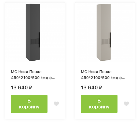
МС Ника Пенал
МС Ника Пенал
450*2100*500 (мдф
450*2100*500 (мдф
эйхория QR-17 / лдсп
эйхория QR-17 / лдсп
13 640
13 640
₽
₽
графит)
кашемир)
В
В
корзину
корзину