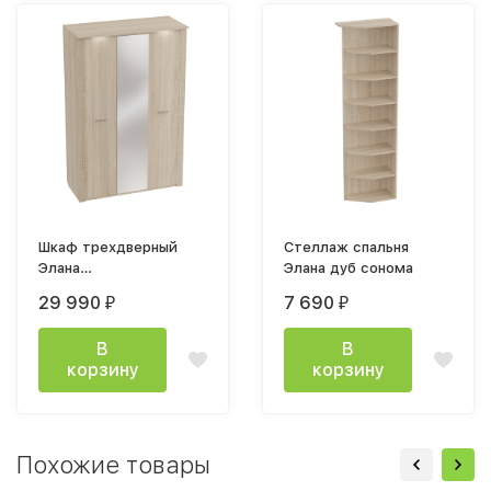
Шкаф трехдверный
Стеллаж спальня
Элана
Элана дуб сонома
1430х2185х645мм дуб
29 990
7 690
₽
₽
сонома
В
В
корзину
корзину
Похожие товары