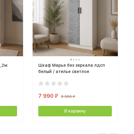
1,2м
Шкаф Марья без зеркала лдсп
белый / ателье светлое
7 990
₽
9 990
₽
В корзину