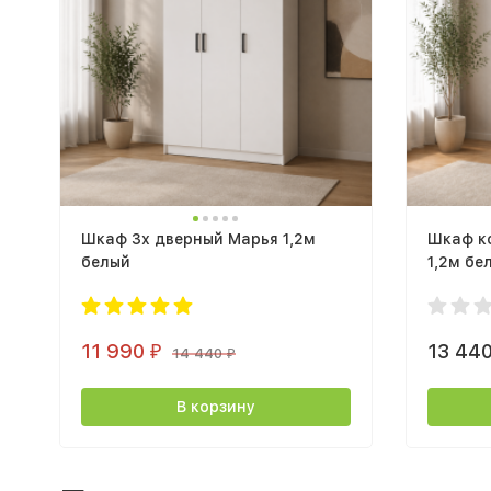
Шкаф 3х дверный Марья 1,2м
Шкаф к
белый
1,2м бе
11 990
13 44
₽
14 440
₽
В корзину