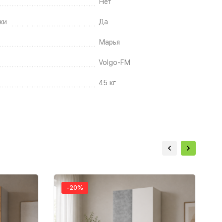
Нет
ки
Да
Марья
Volgo-FM
45 кг
-20%