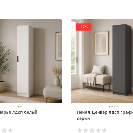
-17%
Марья лдсп белый
Пенал Денвер лдсп граф
серый