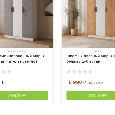
омбинированный Марья
Шкаф 3х дверный Марья 
лый / ателье светлое
белый / дуб вотан
0
10 990
₽
₽
13 440
₽
В корзину
В корзину