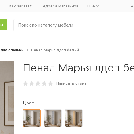
т
Как заказать
Адреса магазинов
Ещё
+
ли
для спальни
Пенал Марья лдсп белый
Пенал Марья лдсп б
Написать отзыв
Цвет