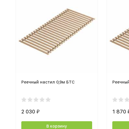
Реечный настил 0,9м БТС
Реечный
2 030
1 870
₽
В корзину