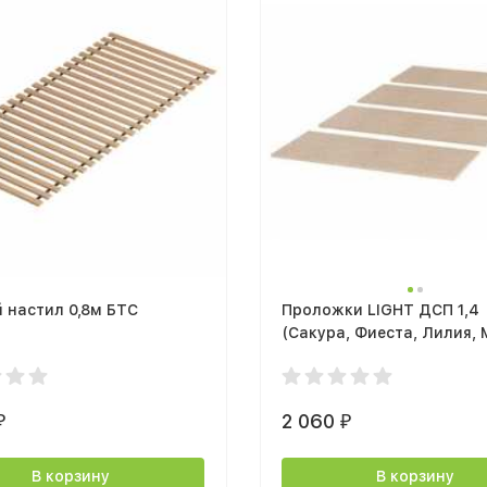
 настил 0,8м БТС
Проложки LIGHT ДСП 1,4
(Сакура, Фиеста, Лилия, 
Саломея, Баунти)
2 060
₽
₽
В корзину
В корзину