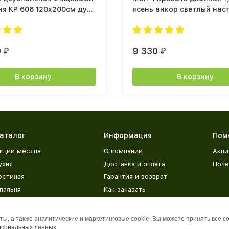
я КР 606 120x200см дуб
ясень анкор светлый нас
елый / дуб крафт серый
0
9 330
₽
₽
В корзину
В корзину
аталог
Информация
Пом
кции месяца
О компании
Акци
ухня
Доставка и оплата
Поле
остиная
Гарантия и возврат
пальня
Как заказать
етская
Адреса магазинов
рихожая
База знаний
ы, а также аналитические и маркетинговые cookie. Вы можете принять все c
рсональных данных