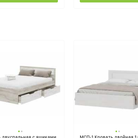
ь двуспальная с ящиками
МСП-1 Кровать двойная 1,