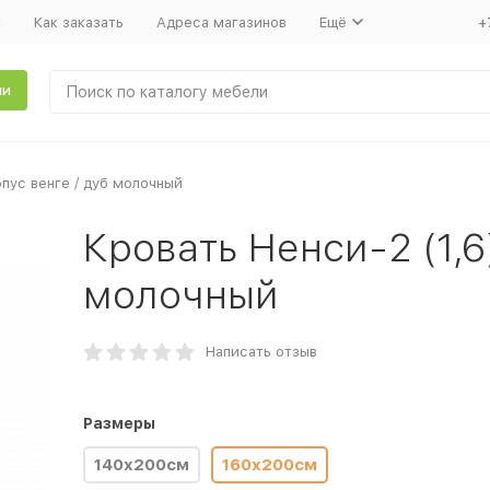
т
Как заказать
Адреса магазинов
Ещё
+
ли
рпус венге / дуб молочный
Кровать Ненси-2 (1,6
молочный
Написать отзыв
Размеры
140x200см
160x200см