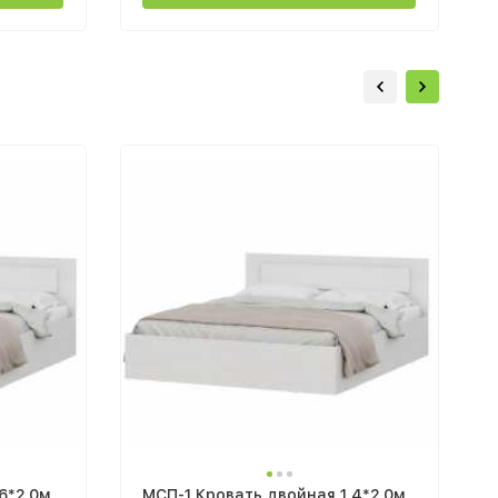
6*2,0м
МСП-1 Кровать двойная 1,4*2,0м