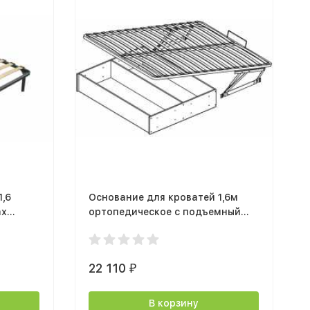
1,6
Основание для кроватей 1,6м
ах
ортопедическое с подъемный
механизмом с ящиком ТЭКС
22 110
₽
В корзину