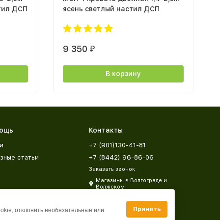
тил ДСП
ясень светлый настил ДСП
9 350
₽
В корзину
ощь
Контакты
и
+7 (901)130-41-81
зные статьи
+7 (8442) 96-86-06
Заказать звонок
Магазины в Волгограде и
Волжском
zakaz@mebeldar34.ru
Принять
ookie, отклонить необязательные или