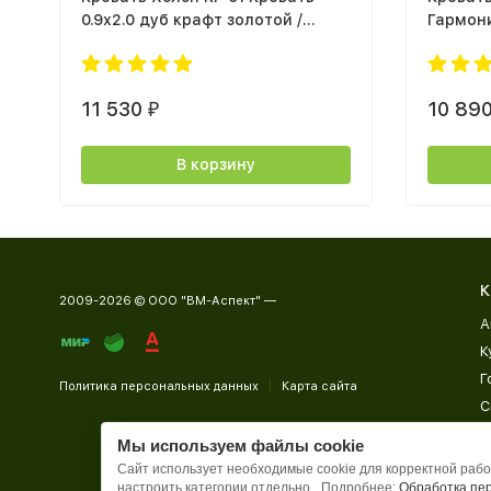
0.9х2.0 дуб крафт золотой /
Гармони
белый
крафт б
11 530
10 89
₽
В корзину
К
2009-2026 © ООО "ВМ-Аспект" —
А
К
Г
Политика персональных данных
Карта сайта
С
Д
Мы используем файлы cookie
П
Сайт использует необходимые cookie для корректной работ
настроить категории отдельно.
Подробнее:
Обработка пе