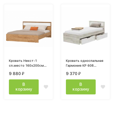
Кровать Некст-1
Кровать односпальная
сп.место 160х200см
Гармония КР 608
белый / дуб крафт
90x200 см дуб крафт
9 880
9 370
₽
₽
золото
белый/дуб крафт
серый
В
В
корзину
корзину