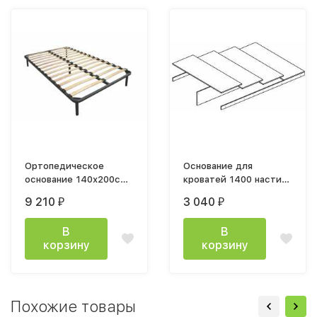
Ортопедическое
Основание для
основание 140х200см
кроватей 1400 настил
на ножках (Микон)
из ДСП 2с (Микон)
9 210
3 040
₽
₽
В
В
корзину
корзину
Похожие товары