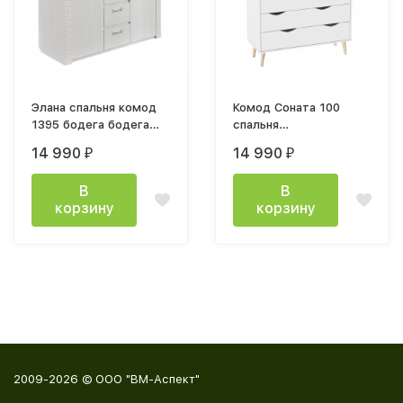
Элана спальня комод
Комод Соната 100
1395 бодега бодега
спальня
белая
992х970х391мм лдсп
14 990
14 990
₽
₽
белый / дуб сонома
В
В
корзину
корзину
2009-2026 © ООО "ВМ-Аспект"