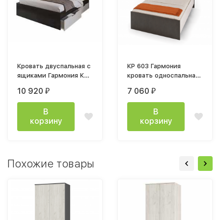
Кровать двуспальная с
КР 603 Гармония
ящиками Гармония КР
кровать односпальная
606 120x200см венге
0,9м венге / белфорт
10 920
7 060
₽
₽
белфорт
В
В
корзину
корзину
Похожие товары