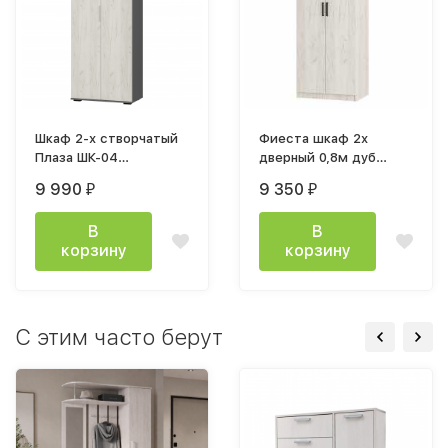
Шкаф 2-х створчатый
Фиеста шкаф 2х
Плаза ШК-04
дверный 0,8м дуб
(802х2176х460мм)
крафт белый
9 990
9 350
₽
₽
лдсп графит / дуб
крафт белый
В
В
корзину
корзину
С этим часто берут