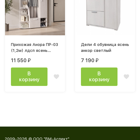
Прихожая Анора ПР-03
Дели 4 обувница ясень
(1,2м) лдсп ясень
анкор светлый
белый
11 550
7 190
₽
₽
В
В
корзину
корзину
2009-2026 © ООО "ВМ-Аспект"