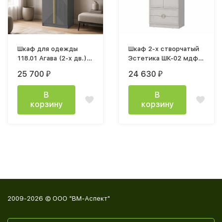
Шкаф для одежды
Шкаф 2-х створчатый
118.01 Агава (2-х дв.)
Эстетика ШК-02 мдф
(h2400) диамант
кашемир
25 700
24 630
₽
₽
серый / ПВХ графит /
профиль SCPM золото
В
В
корзину
корзину
2009-2026 © ООО "ВМ-Аспект"