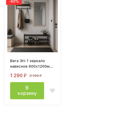
-60%
Вега ЗН-1 зеркало
навесное 600х1200мм
дуб белфорт
1 290
3 190
₽
₽
В
корзину