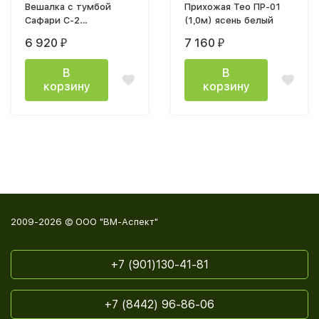
Вешалка с тумбой
Прихожая Тео ПР-01
Сафари С-2
(1,0м) ясень белый
(600х2150х425мм) дуб
6 920
7 160
₽
₽
венге / дуб крафт
золотой
В
В
корзину
корзину
2009-2026 © ООО "ВМ-Аспект"
+7 (901)130-41-81
+7 (8442) 96-86-06