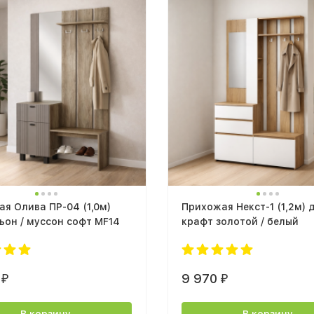
я Олива ПР-04 (1,0м)
Прихожая Некст-1 (1,2м) 
ьон / муссон софт MF14
крафт золотой / белый
0
9 970
₽
₽