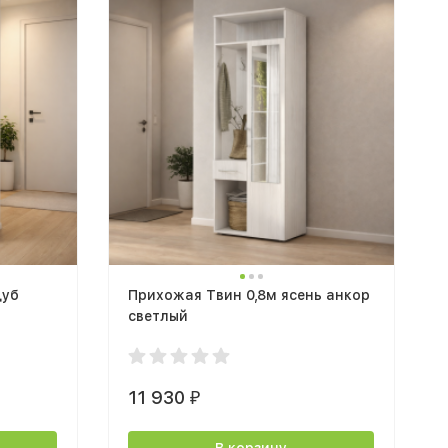
дуб
Прихожая Твин 0,8м ясень анкор
светлый
11 930
₽