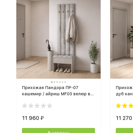
Прихожая Пандора ПР-07
Прихожа
кашемир / айриш MF03 велюр в
дуб кан
цвете "муссон"
11 960
11 27
₽