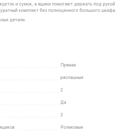
курток и сумок, а ящики помогают держать под рукой
ккуратный комплект без полноценного большого шкафа.
жные детали.
Прямая
распашные
2
Да
2
ящиков
Роликовые