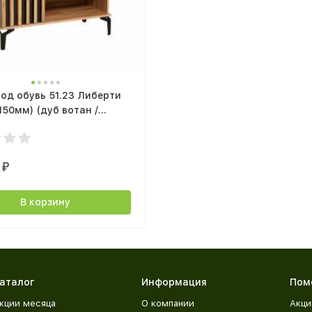
од обувь 51.23 Либерти
150мм) (дуб вотан /
/ профиль: Masa Decor
ан / ткань: велюр монако
)
0
₽
В корзину
аталог
Информация
Пом
кции месяца
О компании
Акци