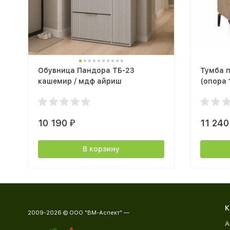
Обувница Пандора ТБ-23
Тумба п
кашемир / мдф айриш
(опора 
черный 
дуб вот
черный
10 190
11 24
₽
В корзину
К
2009-2026 © ООО "ВМ-Аспект" —
А