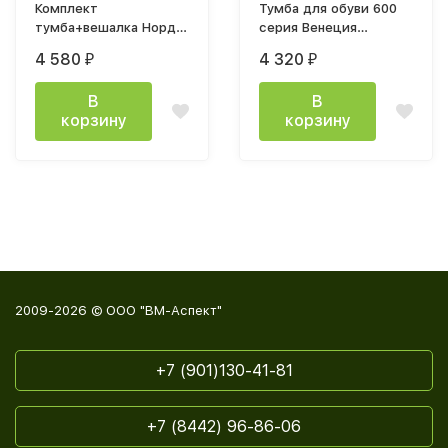
Комплект
Тумба для обуви 600
тумба+вешалка Норд
серия Венеция
дуб сонома / эко кожа
(мод.53) дуб сонома
4 580
4 320
₽
₽
белая
светлый/ дуб сонома
тёмный, сиденье
В
В
коричневое
корзину
корзину
2009-2026 © ООО "ВМ-Аспект"
+7 (901)130-41-81
+7 (8442) 96-86-06