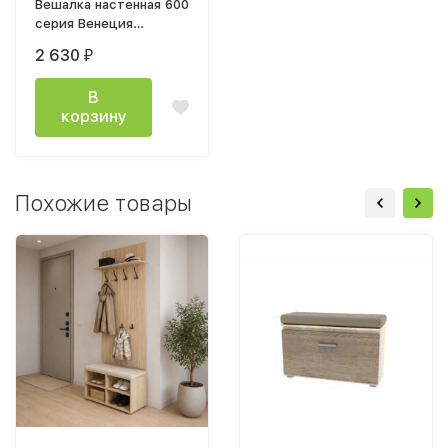
Вешалка настенная 600
серия Венеция
(мод.44) дуб сонома
2 630
₽
светлый
В
корзину
Похожие товары