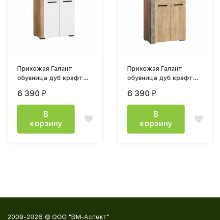
Прихожая Галант
Прихожая Галант
обувница дуб крафт
обувница дуб крафт
золотой / белый белый
золотой/ателье
6 390
6 390
₽
₽
с тиснением древеные
светлое
поры
В
В
корзину
корзину
2009-2026 © ООО "ВМ-Аспект"