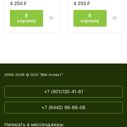
4 250
4 250
₽
₽
крафт золотой/
крафт золотой/графит
кашемир
В
В
корзину
корзину
2009-2026 © ООО "ВМ-Аспект"
+7 (901)130-41-81
+7 (8442) 96-86-06
Написать в мессенджеры: